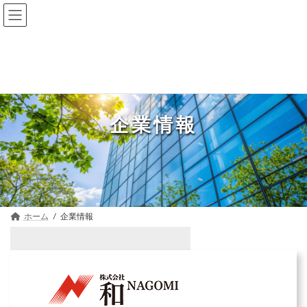
コ
ナ
ン
ビ
テ
ゲ
ン
ー
ツ
シ
へ
ョ
ス
ン
キ
に
ッ
移
プ
動
企業情報
ホーム
企業情報